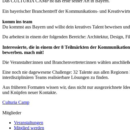
Das CULTURIA CAMP ist das erste seiner Art in Bayern.
Ein bayerischer Branchentreff der Kommunikations- und Kreativwirt
komm ins team
Du kommst aus Bayern und willst dein kreatives Talent beweisen un
Du arbeitest in einem der folgenden Bereiche: Architektur, Design,
Interessierte, die in einem der 8 Teilmärkten der Kommunikatio
bewerben. mach mit!
Die Veranstalter:innen und Branchenvertreter:innen wählen anschließ
Eine noch nie dagewesene Challenge: 32 Talente aus allen Regione
interdisziplinären Teams realisierbare Lösungen zu finden.
Aus früheren Formaten wissen wir, dass nicht nur ausgezeichnete I
und Knüpfen neuer Kontakte.
Culturia Camp
Mitglieder
Veranstaltungen
Mitglied werden