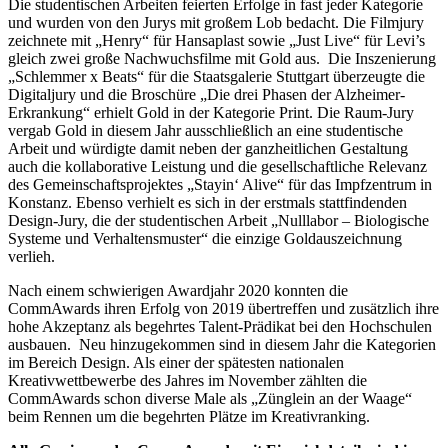
Die studentischen Arbeiten feierten Erfolge in fast jeder Kategorie
und wurden von den Jurys mit großem Lob bedacht. Die Filmjury
zeichnete mit „Henry“ für Hansaplast sowie „Just Live“ für Levi’s
gleich zwei große Nachwuchsfilme mit Gold aus. Die Inszenierung
„Schlemmer x Beats“ für die Staatsgalerie Stuttgart überzeugte die
Digitaljury und die Broschüre „Die drei Phasen der Alzheimer-
Erkrankung“ erhielt Gold in der Kategorie Print. Die Raum-Jury
vergab Gold in diesem Jahr ausschließlich an eine studentische
Arbeit und würdigte damit neben der ganzheitlichen Gestaltung
auch die kollaborative Leistung und die gesellschaftliche Relevanz
des Gemeinschaftsprojektes „Stayin‘ Alive“ für das Impfzentrum in
Konstanz. Ebenso verhielt es sich in der erstmals stattfindenden
Design-Jury, die der studentischen Arbeit „Nulllabor – Biologische
Systeme und Verhaltensmuster“ die einzige Goldauszeichnung
verlieh.
Nach einem schwierigen Awardjahr 2020 konnten die
CommAwards ihren Erfolg von 2019 übertreffen und zusätzlich ihre
hohe Akzeptanz als begehrtes Talent-Prädikat bei den Hochschulen
ausbauen. Neu hinzugekommen sind in diesem Jahr die Kategorien
im Bereich Design. Als einer der spätesten nationalen
Kreativwettbewerbe des Jahres im November zählten die
CommAwards schon diverse Male als „Zünglein an der Waage“
beim Rennen um die begehrten Plätze im Kreativranking.