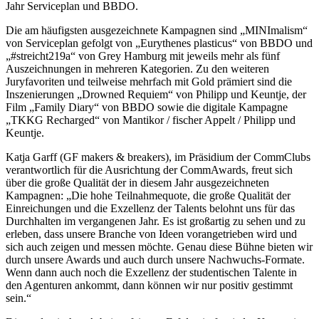
Jahr Serviceplan und BBDO.
Die am häufigsten ausgezeichnete Kampagnen sind „MINImalism“
von Serviceplan gefolgt von „Eurythenes plasticus“ von BBDO und
„#streicht219a“ von Grey Hamburg mit jeweils mehr als fünf
Auszeichnungen in mehreren Kategorien. Zu den weiteren
Juryfavoriten und teilweise mehrfach mit Gold prämiert sind die
Inszenierungen „Drowned Requiem“ von Philipp und Keuntje, der
Film „Family Diary“ von BBDO sowie die digitale Kampagne
„TKKG Recharged“ von Mantikor / fischer Appelt / Philipp und
Keuntje.
Katja Garff (GF makers & breakers), im Präsidium der CommClubs
verantwortlich für die Ausrichtung der CommAwards, freut sich
über die große Qualität der in diesem Jahr ausgezeichneten
Kampagnen: „Die hohe Teilnahmequote, die große Qualität der
Einreichungen und die Exzellenz der Talents belohnt uns für das
Durchhalten im vergangenen Jahr. Es ist großartig zu sehen und zu
erleben, dass unsere Branche von Ideen vorangetrieben wird und
sich auch zeigen und messen möchte. Genau diese Bühne bieten wir
durch unsere Awards und auch durch unsere Nachwuchs-Formate.
Wenn dann auch noch die Exzellenz der studentischen Talente in
den Agenturen ankommt, dann können wir nur positiv gestimmt
sein.“